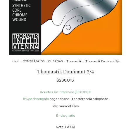
Inicio
.
CONTRABAJOS
.
CUERDAS
.
Thomastik
.
Thomastik Dominant 3/4
Thomastik Dominant 3/4
$268.018
3
cuotas sin interés de
$89.339,33
5% de descuento
pagando con Transferencia o depósito
Ver más detalles
Envío gratis
Nota:
LA (A)