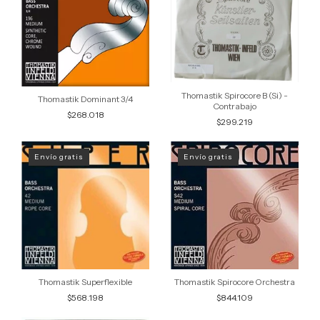
Thomastik Spirocore B (Si) -
Thomastik Dominant 3/4
Contrabajo
$268.018
$299.219
Envío gratis
Envío gratis
Thomastik Superflexible
Thomastik Spirocore Orchestra
$568.198
$844.109