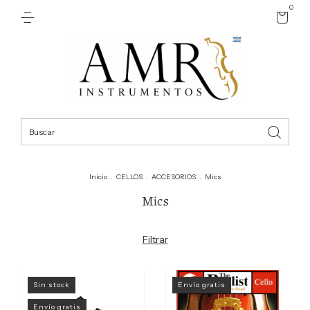
0
Inicio
.
CELLOS
.
ACCESORIOS
.
Mics
Mics
Filtrar
Sin stock
Envío gratis
Envío gratis