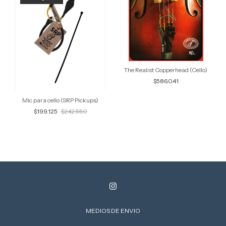
The Realist Copperhead (Cello)
$586.041
Mic para cello (SRP Pickups)
$199.125
$242.550
MEDIOS DE ENVIO