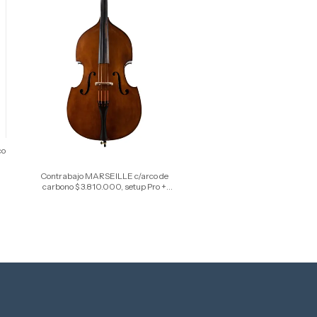
co
Contrabajo MARSEILLE c/arco de
carbono $ 3.810.000, setup Pro +
(Tastiera Palo Rosa)