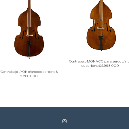
Contrabajo MONACO para zurdo c/ar
de carbono $ 5.998.000
Contrabajo LYON c/arco de carbono $
2.260.000