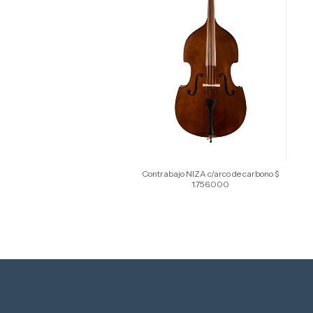
Contrabajo NIZA c/arco de carbono $
1.756.000