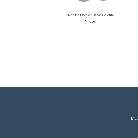
 Dörfler Maestro (Violín)
Resina Dörfler Basic (Violin)
$23.470
$20.201
MED