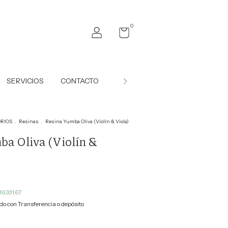
0
SERVICIOS
CONTACTO
Simulador de Financiación
RIOS
.
Resinas
.
Resina Yumba Oliva (Violín & Viola)
a Oliva (Violín &
16.331,67
o con Transferencia o depósito