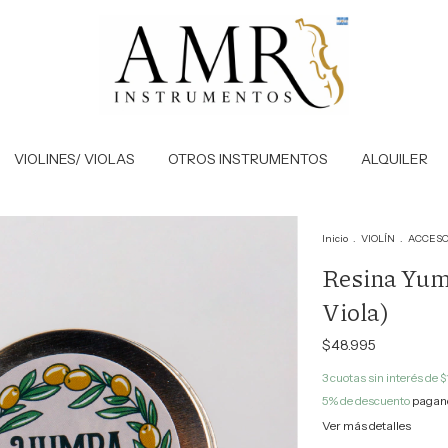
VIOLINES/ VIOLAS
OTROS INSTRUMENTOS
ALQUILER
Inicio
.
VIOLÍN
.
ACCESO
Resina Yumb
Viola)
$48.995
3
cuotas sin interés de
$
5% de descuento
pagand
Ver más detalles