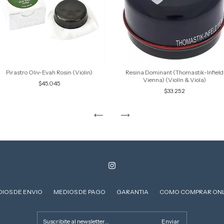
Resina Dominant (Thomastik-Infield
Pirastro Oliv-Evah Rosin (Violin)
Vienna) (Violín & Viola)
$45.045
$33.252
IOS DE ENVIO
MEDIOS DE PAGO
GARANTIA
COMO COMPRAR ONL